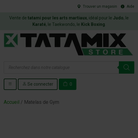
Trouver un magasin
Aide
Vente de
tatami pour les arts martiaux
, idéal pour le
Judo
, le
Karaté
, le Taekwondo, le
Kick Boxing
.
Recherche
de
produits
Se connecter
0
Accueil
/ Matelas de Gym