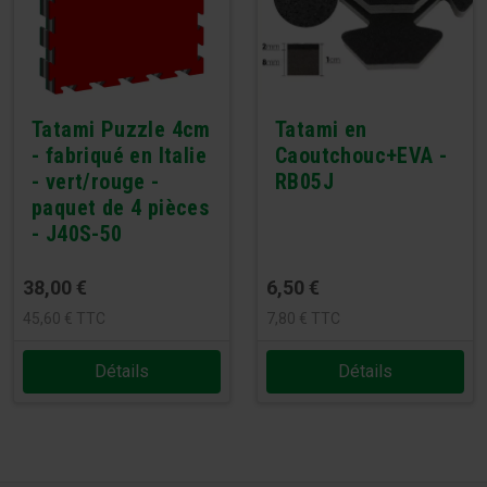
Tatami Puzzle 4cm
Tatami en
- fabriqué en Italie
Caoutchouc+EVA -
- vert/rouge -
RB05J
paquet de 4 pièces
- J40S-50
38,00
€
6,50
€
45,60
€
TTC
7,80
€
TTC
Détails
Détails