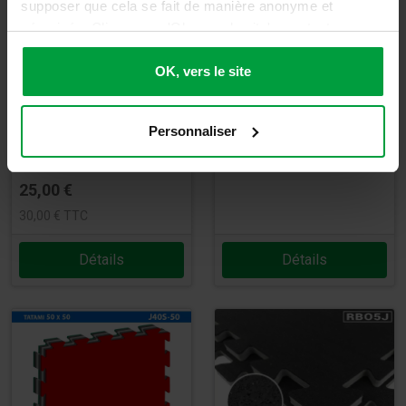
supposer que cela se fait de manière anonyme et
sécurisée. Cliquez sur 'Ok, vers le site' pour tout
accepter ou ajustez manuellement vos préférences.
OK, vers le site
Tatami en
Gazon synthétique
Caoutchouc+EVA -
- Puzzle
Personnaliser
RB10J
aggloméré
25,00
€
30,00
€
TTC
Détails
Détails