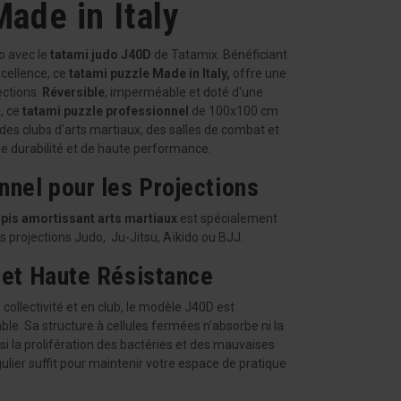
de in Italy
jo avec le
tatami judo J40D
de Tatamix. Bénéficiant
cellence, ce
tatami puzzle Made in Italy,
offre une
ections.
Réversible
, imperméable et doté d'une
n
, ce
tatami puzzle professionnel
de 100x100 cm
des clubs d'arts martiaux, des salles de combat et
 de durabilité et de haute performance.
nnel pour les Projections
apis amortissant arts martiaux
est spécialement
es projections Judo, Ju-Jitsu, Aïkido ou BJJ.
 et Haute Résistance
collectivité et en club, le modèle J40D est
le. Sa structure à cellules fermées n'absorbe ni la
nsi la prolifération des bactéries et des mauvaises
lier suffit pour maintenir votre espace de pratique