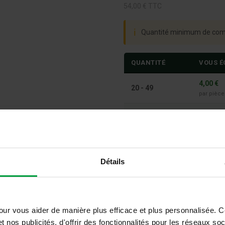
54,00
€
TTC
ℹ
Quantité minimum de com
QUANTITÉ
VOUS 
4,00 €
20 - 49
par pièce
6,00 €
50 +
par pièce
Couleurs
: Jaune/Gris/Ble
Détails
Effacer
our vous aider de manière plus efficace et plus personnalisée. 
Disponibilité:
t nos publicités, d'offrir des fonctionnalités pour les réseaux so