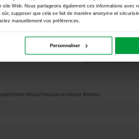
En stock
tre site Web. Nous partageons également ces informations avec n
n sûr, supposer que cela se fait de manière anonyme et sécurisée
quantité
Ajouter au panier
ajustez manuellement vos préférences.
de
Tatami
Made
Livraison
gratuite
en F
in
Personnaliser
Toujours à prix
avanta
Italy
Tapis de haute
qualité
-
Service et conseils
pe
J40D
Polyéthylène réticulé mousse à cellules fermées