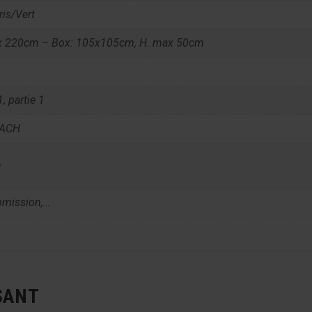
is/Vert
ax 220cm – Box: 105x105cm, H. max 50cm
, partie 1
EACH
m
bmission,…
SANT