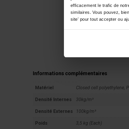
efficacement le trafic de no
similaires. Vous pouvez, bie
site' pour tout accepter ou 
Informations complémentaires
Matériel
Closed cell polyethylene, 
Densité Internes
30kg/m³
Densité Externes
100kg/m³
Poids
3,5 kg (Each)