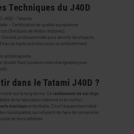
ues Techniques du J40D
 J40D - Tatamix
talie – Certification de qualité européenne.
cm (Bordures de finition incluses).
Densité professionnelle pour amortir les impacts.
 d'eau de haute précision pour un emboîtement
riz antidérapante.
le double face (couleurs interchangeables pour
bat).
tir dans le Tatami J40D ?
investir sur le long terme. Ce
revêtement de sol dojo
ité de la fabrication italienne et le confort
 arts martiaux
emboîtable. C'est l'équipement idéal
 les municipalités qui refusent de faire de compromis
écurité de leurs athlètes.