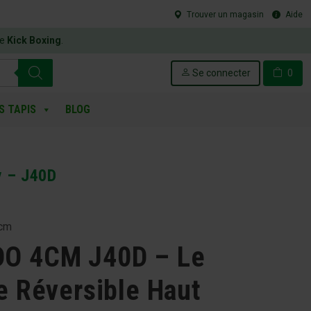
Trouver un magasin
Aide
le
Kick Boxing
.
Se connecter
0
S TAPIS
BLOG
y – J40D
 cm
O 4CM J40D – Le
e Réversible Haut