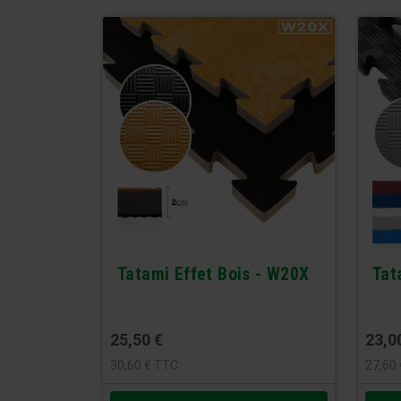
Tatami Effet Bois - W20X
Tat
25,50
€
23,0
30,60
€
TTC
27,60